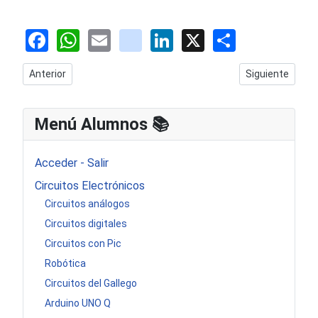
Facebook
WhatsApp
Email
youtube
LinkedIn
X
Share
Artículo anterior: ShareX ó Camtasia, cual usar?
Artículo siguie
Anterior
Siguiente
Menú Alumnos 📚​
Acceder - Salir
Circuitos Electrónicos
Circuitos análogos
Circuitos digitales
Circuitos con Pic
Robótica
Circuitos del Gallego
Arduino UNO Q