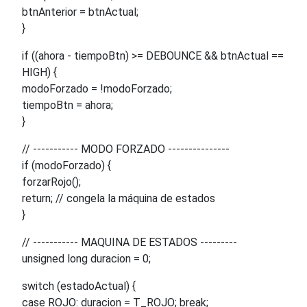
btnAnterior = btnActual;
}
if ((ahora - tiempoBtn) >= DEBOUNCE && btnActual ==
HIGH) {
modoForzado = !modoForzado;
tiempoBtn = ahora;
}
// ----------- MODO FORZADO ---------------
if (modoForzado) {
forzarRojo();
return; // congela la máquina de estados
}
// ----------- MAQUINA DE ESTADOS ---------
unsigned long duracion = 0;
switch (estadoActual) {
case ROJO: duracion = T_ROJO; break;