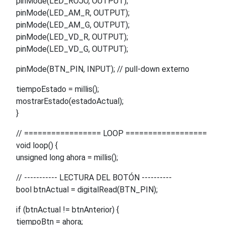
pinMode(LED_ROJO, OUTPUT);
pinMode(LED_AM_R, OUTPUT);
pinMode(LED_AM_G, OUTPUT);
pinMode(LED_VD_R, OUTPUT);
pinMode(LED_VD_G, OUTPUT);
pinMode(BTN_PIN, INPUT); // pull-down externo
tiempoEstado = millis();
mostrarEstado(estadoActual);
}
// ================= LOOP ==================
void loop() {
unsigned long ahora = millis();
// ----------- LECTURA DEL BOTÓN ----------
bool btnActual = digitalRead(BTN_PIN);
if (btnActual != btnAnterior) {
tiempoBtn = ahora;