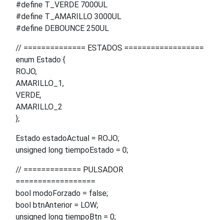
#define T_VERDE 7000UL
#define T_AMARILLO 3000UL
#define DEBOUNCE 250UL
// ============== ESTADOS ==================
enum Estado {
ROJO,
AMARILLO_1,
VERDE,
AMARILLO_2
};
Estado estadoActual = ROJO;
unsigned long tiempoEstado = 0;
// ============= PULSADOR
==================
bool modoForzado = false;
bool btnAnterior = LOW;
unsigned long tiempoBtn = 0;