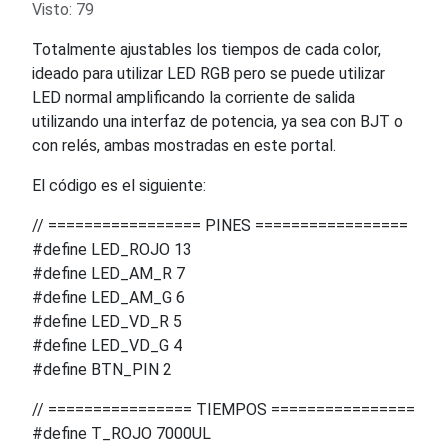
Visto: 79
Totalmente ajustables los tiempos de cada color,
ideado para utilizar LED RGB pero se puede utilizar
LED normal amplificando la corriente de salida
utilizando una interfaz de potencia, ya sea con BJT o
con relés, ambas mostradas en este portal.
El código es el siguiente:
// ================= PINES =================
#define LED_ROJO 13
#define LED_AM_R 7
#define LED_AM_G 6
#define LED_VD_R 5
#define LED_VD_G 4
#define BTN_PIN 2
// ================ TIEMPOS ================
#define T_ROJO 7000UL