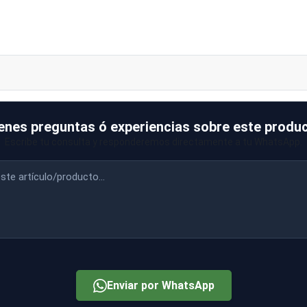
ipo EI a medida
enes preguntas ó experiencias sobre este produ
Escribe tu consulta y responderemos directamente a tu WhatsApp.
Enviar por WhatsApp