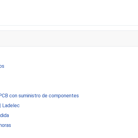
os
de PCB con suministro de componentes
| Ladelec
edida
 horas