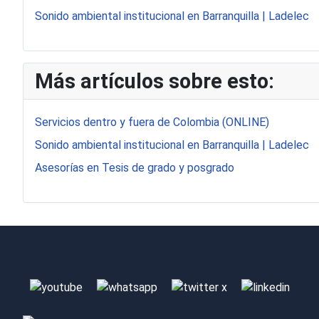
Sonido ambiental institucional en Barranquilla | Ladelec
Más artículos sobre esto:
Servicios dentro y fuera de Colombia (ONLINE)
Sonido ambiental institucional en Barranquilla | Ladelec
Asesorías en Tesis de grado y posgrado