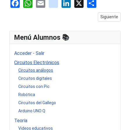
Facebook
WhatsApp
Email
youtube
LinkedIn
X
Share
Artículo siguie
Siguiente
Menú Alumnos 📚​
Acceder - Salir
Circuitos Electrónicos
Circuitos análogos
Circuitos digitales
Circuitos con Pic
Robótica
Circuitos del Gallego
Arduino UNO Q
Teoría
Videos educativos