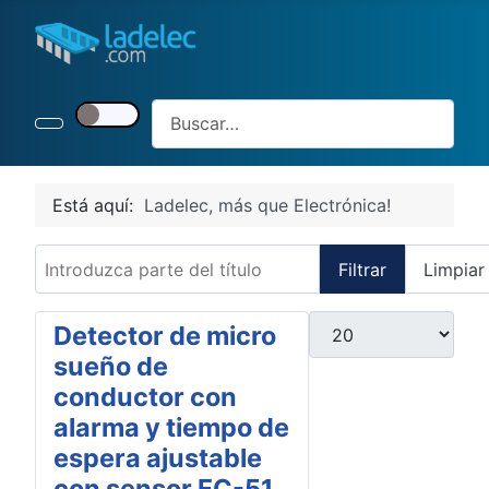
Buscar
Está aquí:
Ladelec, más que Electrónica!
Introduzca parte del título
Filtrar
Limpiar
Cantidad a mostrar
Detector de micro
sueño de
conductor con
alarma y tiempo de
espera ajustable
con sensor FC-51