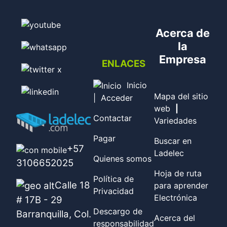
Acerca de
la
Empresa
ENLACES
Inicio
Mapa del sitio
|
Acceder
web
|
Contactar
Variedades
Pagar
Buscar en
+57
Ladelec
Quienes somos
3106652025
Hoja de ruta
Política de
Calle 18
para aprender
Privacidad
Electrónica
# 17B - 29
Descargo de
Barranquilla, Col.
Acerca del
responsabilidad