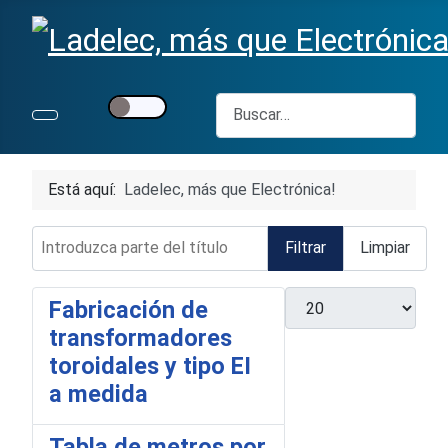
Buscar
Está aquí:
Ladelec, más que Electrónica!
Introduzca parte del título
Filtrar
Limpiar
Cantidad a mostrar
Fabricación de
transformadores
toroidales y tipo EI
a medida
Tabla de metros por