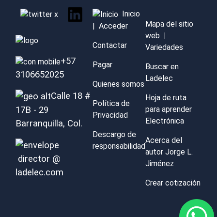
Inicio
Mapa del sitio
|
Acceder
web
|
Contactar
Variedades
+57
Pagar
Buscar en
3106652025
Ladelec
Quienes somos
Calle 18 #
Hoja de ruta
Política de
para aprender
17B - 29
Privacidad
Electrónica
Barranquilla, Col.
Descargo de
Acerca del
responsabilidad
autor Jorge L.
director @
Jiménez
ladelec.com
Crear cotización