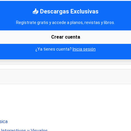
📥 Descargas Exclusivas
Regístrate gratis y accede a planos, revistas y libros.
Crear cuenta
¿Ya tienes cuenta?
Inicia sesión
sica
Interactivos y Visuales