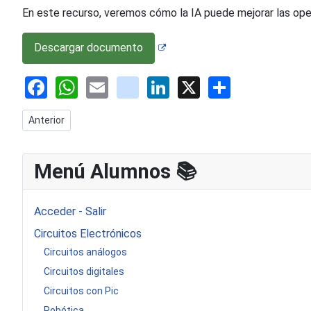
En este recurso, veremos cómo la IA puede mejorar las ope
Descargar documento
Facebook
WhatsApp
Email
youtube
LinkedIn
X
Share
Artículo anterior: Generadores de imagen por I A
Anterior
Menú Alumnos 📚​
Acceder - Salir
Circuitos Electrónicos
Circuitos análogos
Circuitos digitales
Circuitos con Pic
Robótica