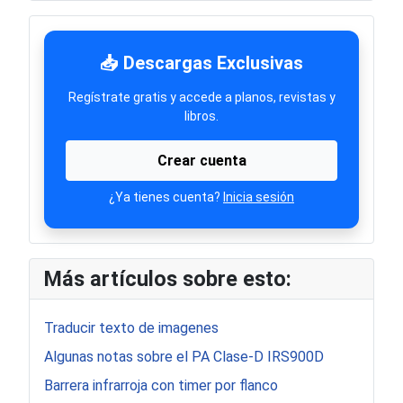
📥 Descargas Exclusivas
Regístrate gratis y accede a planos, revistas y
libros.
Crear cuenta
¿Ya tienes cuenta?
Inicia sesión
Más artículos sobre esto:
Traducir texto de imagenes
Algunas notas sobre el PA Clase-D IRS900D
Barrera infrarroja con timer por flanco