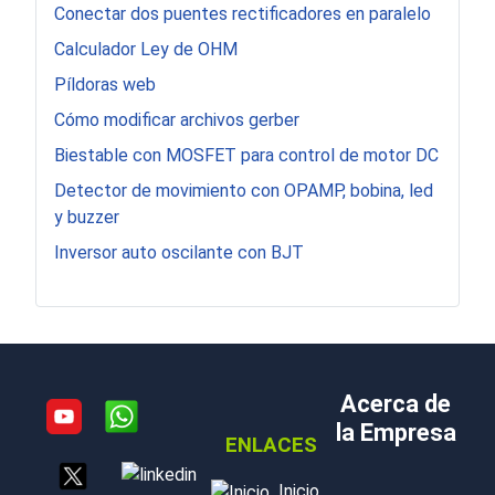
Conectar dos puentes rectificadores en paralelo
Calculador Ley de OHM
Píldoras web
Cómo modificar archivos gerber
Biestable con MOSFET para control de motor DC
Detector de movimiento con OPAMP, bobina, led
y buzzer
Inversor auto oscilante con BJT
Acerca de
la Empresa
ENLACES
Inicio