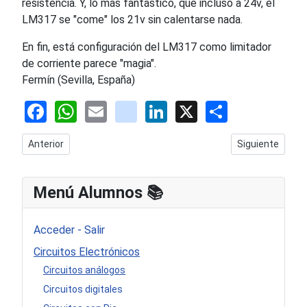
resistencia. Y, lo más fantástico, que incluso a 24v, el
LM317 se "come" los 21v sin calentarse nada.
En fin, está configuración del LM317 como limitador
de corriente parece "magia".
Fermín (Sevilla, España)
Facebook
WhatsApp
Email
youtube
LinkedIn
X
Share
Artículo anterior: Amplificador Clase D IRS900D: esquema básic
Artículo siguien
Anterior
Siguiente
Menú Alumnos 📚​
Acceder - Salir
Circuitos Electrónicos
Circuitos análogos
Circuitos digitales