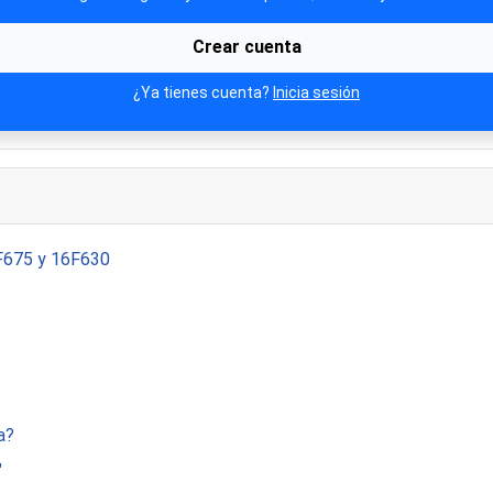
Crear cuenta
¿Ya tienes cuenta?
Inicia sesión
2F675 y 16F630
a?
"