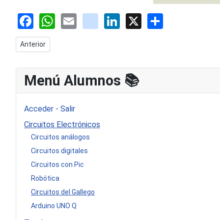
Facebook
WhatsApp
Email
youtube
LinkedIn
X
Share
Artículo anterior: Reloj trazador
Anterior
Menú Alumnos 📚​
Acceder - Salir
Circuitos Electrónicos
Circuitos análogos
Circuitos digitales
Circuitos con Pic
Robótica
Circuitos del Gallego
Arduino UNO Q