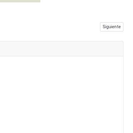
Artículo siguie
Siguiente