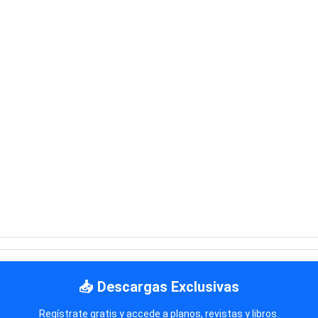
📥 Descargas Exclusivas
Regístrate gratis y accede a planos, revistas y libros.