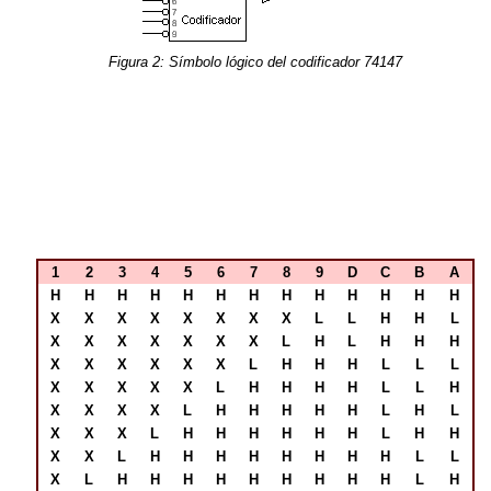
Figura 2: Símbolo lógico del codificador 74147
1
2
3
4
5
6
7
8
9
D
C
B
A
H
H
H
H
H
H
H
H
H
H
H
H
H
X
X
X
X
X
X
X
X
L
L
H
H
L
X
X
X
X
X
X
X
L
H
L
H
H
H
X
X
X
X
X
X
L
H
H
H
L
L
L
X
X
X
X
X
L
H
H
H
H
L
L
H
X
X
X
X
L
H
H
H
H
H
L
H
L
X
X
X
L
H
H
H
H
H
H
L
H
H
X
X
L
H
H
H
H
H
H
H
H
L
L
X
L
H
H
H
H
H
H
H
H
H
L
H