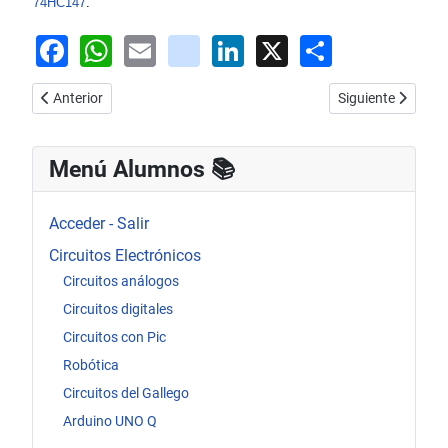
74HC147
.
Facebook
WhatsApp
Email
youtube
LinkedIn
X
Share
Artículo anterior: Decodificador BCD a decimal
Artículo siguient
Anterior
Siguiente
Menú Alumnos 📚​
Acceder - Salir
Circuitos Electrónicos
Circuitos análogos
Circuitos digitales
Circuitos con Pic
Robótica
Circuitos del Gallego
Arduino UNO Q