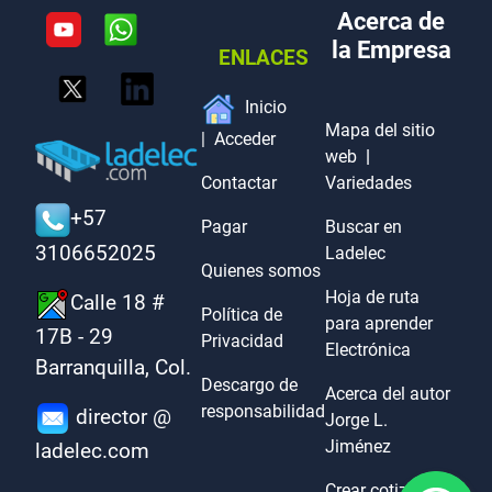
Acerca de
la Empresa
ENLACES
Inicio
Mapa del sitio
|
Acceder
web
|
Contactar
Variedades
+57
Pagar
Buscar en
3106652025
Ladelec
Quienes somos
Hoja de ruta
Calle 18 #
Política de
para aprender
17B - 29
Privacidad
Electrónica
Barranquilla, Col.
Descargo de
Acerca del autor
responsabilidad
director @
Jorge L.
Jiménez
ladelec.com
Crear cotización