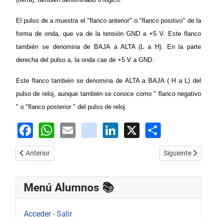
El pulso de a muestra el "flanco anterior" o "flanco positivo" de la
forma de onda, que va de la tensión GND a +5 V. Este flanco
también se denomina de BAJA a ALTA (L a H). En la parte
derecha del pulso a, la onda cae de +5 V a GND.
Este flanco también se denomina de ALTA a BAJA ( H a L) del
pulso de reloj, aunque también se conoce como " flanco negativo
" o "flanco posterior " del pulso de reloj
Facebook
WhatsApp
Email
youtube
LinkedIn
X
Share
Artículo anterior: Multivibradores
Artículo siguiente:
Anterior
Siguiente
Menú Alumnos 📚​
Acceder - Salir