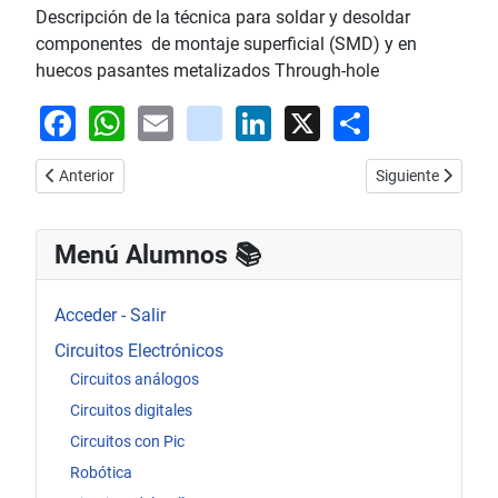
Descripción de la técnica para soldar y desoldar
componentes de montaje superficial (SMD) y en
huecos pasantes metalizados Through-hole
Facebook
WhatsApp
Email
youtube
LinkedIn
X
Share
Artículo anterior: El futuro de las baterías que almacenan energía
Artículo siguiente
Anterior
Siguiente
Menú Alumnos 📚​
Acceder - Salir
Circuitos Electrónicos
Circuitos análogos
Circuitos digitales
Circuitos con Pic
Robótica