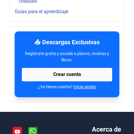
Utilidades
Guias para el aprendizaje
📥 Descargas Exclusivas
Regístrate gratis y accede a planos, revistas y
libros.
Crear cuenta
¿Ya tienes cuenta?
Inicia sesión
Acerca de