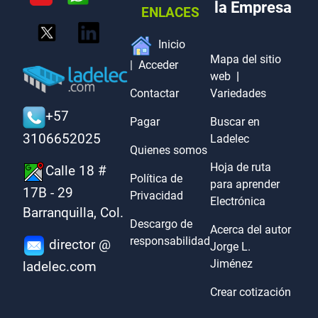
la Empresa
ENLACES
Inicio
Mapa del sitio
|
Acceder
web
|
Contactar
Variedades
+57
Pagar
Buscar en
3106652025
Ladelec
Quienes somos
Hoja de ruta
Calle 18 #
Política de
para aprender
17B - 29
Privacidad
Electrónica
Barranquilla, Col.
Descargo de
Acerca del autor
responsabilidad
director @
Jorge L.
Jiménez
ladelec.com
Crear cotización